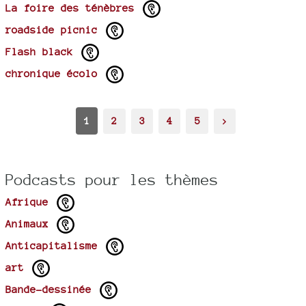
La foire des ténèbres
roadside picnic
Flash black
chronique écolo
1
2
3
4
5
>
Podcasts pour les thèmes
Afrique
Animaux
Anticapitalisme
art
Bande-dessinée