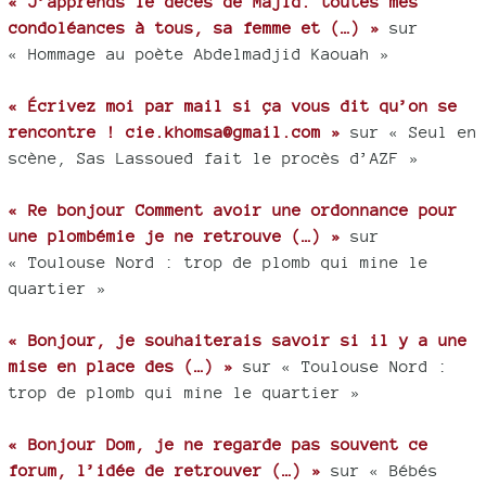
« J’apprends le décès de Majid. toutes mes
condoléances à tous, sa femme et (…) »
sur
« Hommage au poète Abdelmadjid Kaouah »
« Écrivez moi par mail si ça vous dit qu’on se
rencontre ! cie.khomsa@gmail.com »
sur « Seul en
scène, Sas Lassoued fait le procès d’AZF »
« Re bonjour Comment avoir une ordonnance pour
une plombémie je ne retrouve (…) »
sur
« Toulouse Nord : trop de plomb qui mine le
quartier »
« Bonjour, je souhaiterais savoir si il y a une
mise en place des (…) »
sur « Toulouse Nord :
trop de plomb qui mine le quartier »
« Bonjour Dom, je ne regarde pas souvent ce
forum, l’idée de retrouver (…) »
sur « Bébés