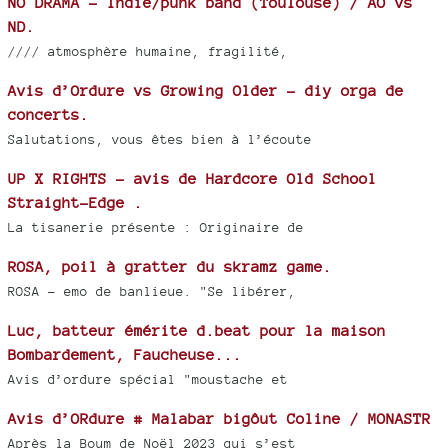
NO DRAMA - Indie/punk band (Toulouse) / AO vs
ND.
//// atmosphère humaine, fragilité,
Avis d’Ordure vs Growing Older - diy orga de
concerts.
Salutations, vous êtes bien à l’écoute
UP X RIGHTS - avis de Hardcore Old School
Straight-Edge .
La tisanerie présente : Originaire de
ROSA, poil à gratter du skramz game.
ROSA - emo de banlieue. "Se libérer,
Luc, batteur émérite d.beat pour la maison
Bombardement, Faucheuse...
Avis d’ordure spécial "moustache et
Avis d’ORdure # Malabar bigôut Coline / MONASTR
Après la Boum de Noël 2023 qui s’est