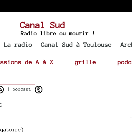
Canal Sud
Radio libre ou mourir !
La radio
Canal Sud à Toulouse
Arc
issions de A à Z
grille
podc
| podcast
t
igatoire)