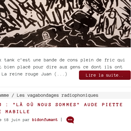
k tank c’est une bande de cons plein de fric qui
t bien placé pour dire aux gens ce dont ils ont
 La reine rouge Juan (...)
Lire la suite..
amme /
Les vagabondages radiophoniques
G : "LÀ OÙ NOUS SOMMES" AUDE PIETTE
E MABILLE
|
e 18 juin
par
bidonfumant