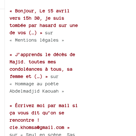
« Bonjour, Le 15 avril
vers 15h 30, je suis
tombée par hasard sur une
de vos (…) »
sur
« Mentions légales »
« J’apprends le décès de
Majid. toutes mes
condoléances à tous, sa
femme et (…) »
sur
« Hommage au poète
Abdelmadjid Kaouah »
« Écrivez moi par mail si
ça vous dit qu’on se
rencontre !
cie.khomsa@gmail.com »
sur « Seul en scène, Sas