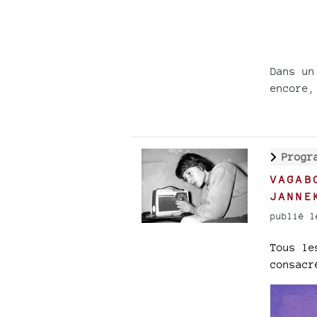
Dans un
encore,
Progr
VAGAB
JANNE
publié l
Tous le
consacr