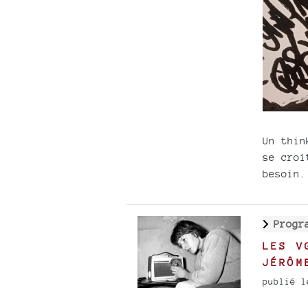
Un thin
se croi
besoin.
Progr
LES V
JÉRÔM
publié l