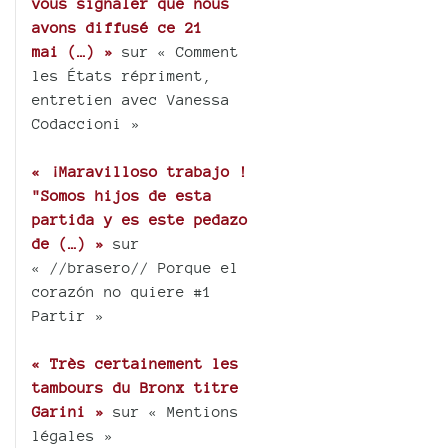
vous signaler que nous
avons diffusé ce 21
mai (…) »
sur « Comment
les États répriment,
entretien avec Vanessa
Codaccioni »
« ¡Maravilloso trabajo !
"Somos hijos de esta
partida y es este pedazo
de (…) »
sur
« //brasero// Porque el
corazón no quiere #1
Partir »
« Très certainement les
tambours du Bronx titre
Garini »
sur « Mentions
légales »