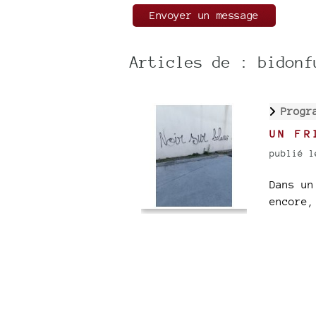
Articles de : bidonf
Progr
UN FR
publié l
Dans un
encore,