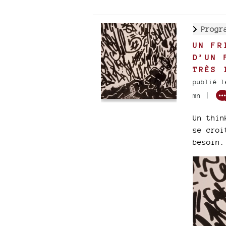
Progr
UN FR
D’UN 
TRÈS 
publié l
|
mn
Un thin
se croi
besoin.