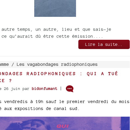
 autre temps, un autre, lieu et que sais-je
 ce qu’aurait dû être cette émission....
Lire la suite..
amme /
Les vagabondages radiophoniques
ONDAGES RADIOPHONIQUES : QUI A TUÉ
KE ?
|
e 26 juin
par
bidonfumant
s vendredis à 19h sauf le premier vendredi du mois
é aux expositions de canal sud.