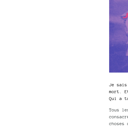
Je sais
mort. E
Qui a t
Tous le
consacr
choses 