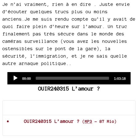
Je n’ai vraiment, rien à en dire . Juste envie
d’écouter quelques trucs plus ou moins
anciens.Je me suis rendu compte qu’il y avait de
quoi faire plein d’heure sur l’amour. Un truc
finalement pas très sécure dans le monde des
caméras surveillance (vous avez les nouvelles
ostensibles sur le pont de la gare), la
sécurité, l’immigration, et je ne sais quelle
autre arnaque politique..
Audio
Current
Total
00:00
1:03:18
time
duration
Player
OUIR240315 L’amour ?
Documents joints
OUIR240315 L’amour ?
(
MP3
-
87 Mio
)