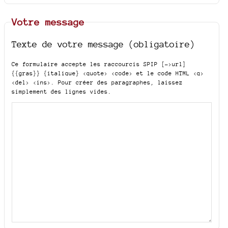
Votre message
Texte de votre message (obligatoire)
Ce formulaire accepte les raccourcis SPIP
[->url]
{{gras}} {italique} <quote> <code>
et le code HTML
<q>
<del> <ins>
. Pour créer des paragraphes, laissez
simplement des lignes vides.