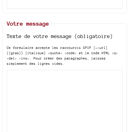
Votre message
Texte de votre message (obligatoire)
Ce formulaire accepte les raccourcis SPIP
[->url]
{{gras}} {italique} <quote> <code>
et le code HTML
<q>
<del> <ins>
. Pour créer des paragraphes, laissez
simplement des lignes vides.