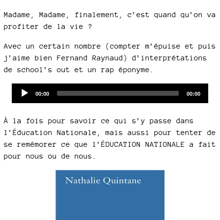
Madame, Madame, finalement, c’est quand qu’on va
profiter de la vie ?
Avec un certain nombre (compter m’épuise et puis
j’aime bien Fernand Raynaud) d’interprétations
de school’s out et un rap éponyme.
Audio
Current
Total
00:00
00:00
time
duration
Player
À la fois pour savoir ce qui s’y passe dans
l’Éducation Nationale, mais aussi pour tenter de
se remémorer ce que l’ÉDUCATION NATIONALE a fait
pour nous ou de nous.