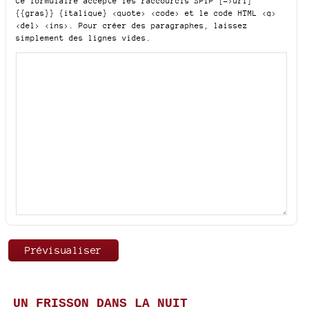
Ce formulaire accepte les raccourcis SPIP
[->url]
{{gras}} {italique} <quote> <code>
et le code HTML
<q>
<del> <ins>
. Pour créer des paragraphes, laissez
simplement des lignes vides.
UN FRISSON DANS LA NUIT