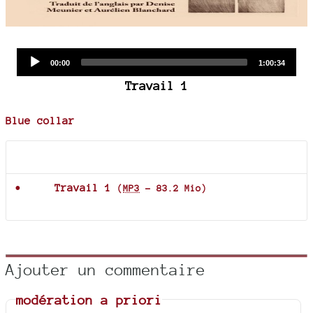
Audio
Current
Total
00:00
1:00:34
time
duration
Player
Travail 1
Blue collar
Documents joints
Travail 1
(
MP3
-
83.2 Mio
)
Ajouter un commentaire
modération a priori