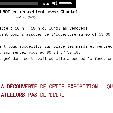
Audio
Use
Total
31:21
duration
Player
Up/Down
LBOT en entretient avec Chantal
Arrow
canal sud (2021)
keys
to
erie : 10 h – 19 h du lundi au vendredi
increase
vant pour s’assurer de l’ouverture au 05 61 53 36
or
decrease
ent vous accueillir sur place les mardi et vendred
volume.
u sur rendez-vous au 06 24 37 57 19.
pagné dans ce travail où elle a occupé la fonction
LA DÉCOUVERTE DE CETTE EXPOSITION … QU
’AILLEURS PAS DE TITRE.