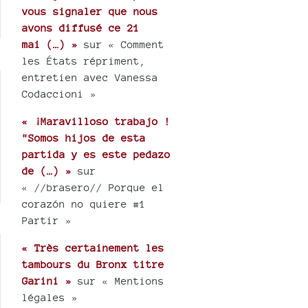
vous signaler que nous
avons diffusé ce 21
mai (…) »
sur « Comment
les États répriment,
entretien avec Vanessa
Codaccioni »
« ¡Maravilloso trabajo !
"Somos hijos de esta
partida y es este pedazo
de (…) »
sur
« //brasero// Porque el
corazón no quiere #1
Partir »
« Très certainement les
tambours du Bronx titre
Garini »
sur « Mentions
légales »