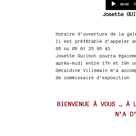
Current
00:00
time
Josette GUI
Horaire d’ouverture de la gal
Il est préférable d’appeler a
95 ou 05 61 25 95 43
Josette Guilbot pourra égalem
après-midi entre 17h et 19h o
Géraldine Villemain m’a accom
de commissaire d’exposition
BIENVENUE À VOUS … À 
N’A D