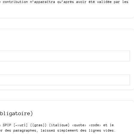
e contribution n’apparaîtra qu’après avoir été validée par les
obligatoire)
is SPIP
[->url] {{gras}} {italique} <quote> <code>
et le
er des paragraphes, laissez simplement des lignes vides.