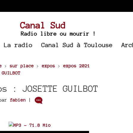
Canal Sud
Radio libre ou mourir !
La radio
Canal Sud à Toulouse
Arc
e
>
sur place
>
expos
>
expos 2021
 GUILBOT
os : JOSETTE GUILBOT
par
fabien
|