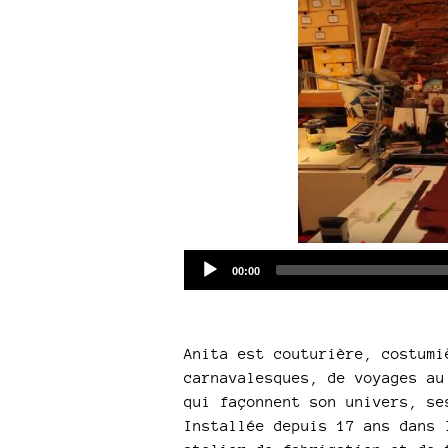
Current
00:00
time
Anita est couturière, costumi
carnavalesques, de voyages au
qui façonnent son univers, se
Installée depuis 17 ans dans 