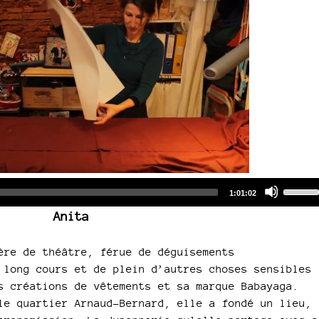
Audio
Use
Total
1:01:02
duration
Player
Up/Do
Anita
Arrow
keys
ère de théâtre, férue de déguisements
to
 long cours et de plein d’autres choses sensibles
increa
s créations de vêtements et sa marque Babayaga.
or
le quartier Arnaud-Bernard, elle a fondé un lieu,
decre