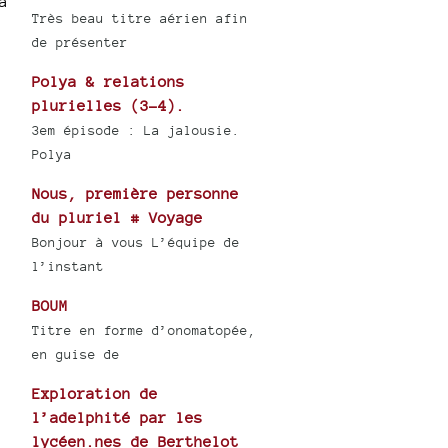
a
e.
Très beau titre aérien afin
de présenter
Polya & relations
plurielles (3-4).
3em épisode : La jalousie.
Polya
Nous, première personne
du pluriel # Voyage
Bonjour à vous L’équipe de
l’instant
BOUM
Titre en forme d’onomatopée,
en guise de
Exploration de
l’adelphité par les
lycéen.nes de Berthelot