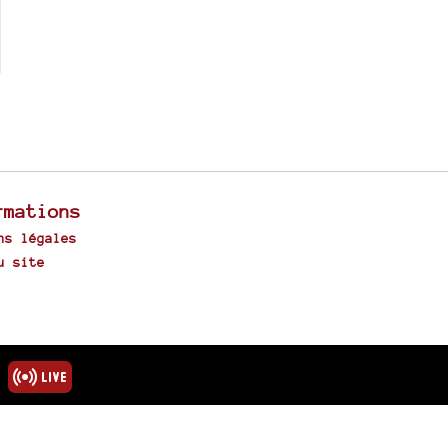
rmations
ns légales
u site