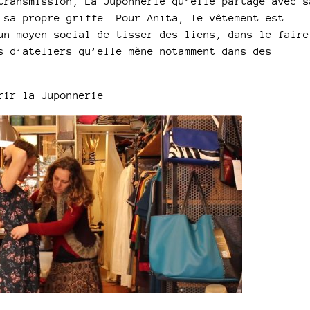
transmission, La Juponnerie qu’elle partage avec s
volum
 sa propre griffe. Pour Anita, le vêtement est
un moyen social de tisser des liens, dans le faire
s d’ateliers qu’elle mène notamment dans des
rir la Juponnerie