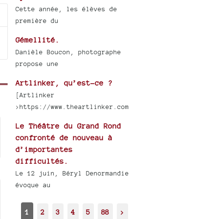
Cette année, les élèves de
première du
Gémellité.
Danièle Boucon, photographe
propose une
Artlinker, qu’est-ce ?
[Artlinker
>https://www.theartlinker.com
Le Théâtre du Grand Rond
confronté de nouveau à
d’importantes
difficultés.
Le 12 juin, Béryl Denormandie
évoque au
1
2
3
4
5
88
>