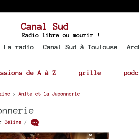
Canal Sud
Radio libre ou mourir !
La radio
Canal Sud à Toulouse
Arc
issions de A à Z
grille
podc
zine
>
Anita et la Juponnerie
onnerie
ar
Céline
/