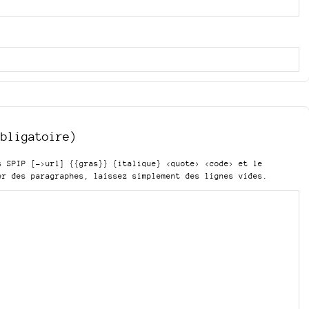
obligatoire)
is SPIP
[->url] {{gras}} {italique} <quote> <code>
et le
er des paragraphes, laissez simplement des lignes vides.