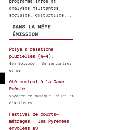
programme infos et
analyses militantes,
sociales, culturelles...
DANS LA MÊME
ÉMISSION
Polya & relations
plurielles (4-4).
4em épisode : Se rencontrer
et se
été musical à la Cave
wn
Poésie
Voyager en musique "d’ici et
d’ailleurs"
se
Festival de courts-
métrages : les Pyrénées
ase
envolées #3