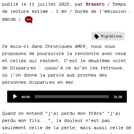
publié le 11 juillet 2025
,
par
Brasero
/ Temps
de lecture estimé : 1 mn
/ Durée de l'émission :
00h30
/
Migrations
Ce mois-ci dans Chroniques àMER, nous vous
proposons de poursuivre la rencontre avec ceux
et celles qui restent. C’est le deuxième volet
de Disparu⋅es : Jusqu’à ce qu’on les retrouve,
où l’on donne la parole aux proches des
personnes disparu⋅es en mer.
Audio
Current
Total
00:00
31:38
time
duration
Player
Quand on entend "j’ai perdu mon frère" "j’ai
perdu mon fils...", la douleur n’est pas
seulement celle de la perte, mais aussi celle de