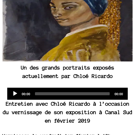
Un des grands portraits exposés
actuellement par Chloé Ricardo
Audio
Current
Total
00:00
00:00
time
duration
Player
Entretien avec Chloé Ricardo à l’occasion
du vernissage de son exposition à Canal Sud
en février 2019