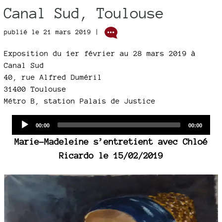
Canal Sud, Toulouse
publié le 21 mars 2019 |
Exposition du 1er février au 28 mars 2019 à
Canal Sud
40, rue Alfred Duméril
31400 Toulouse
Métro B, station Palais de Justice
Audio
Current
Total
00:00
00:00
time
duration
Player
Marie-Madeleine s’entretient avec Chloé
Ricardo le 15/02/2019