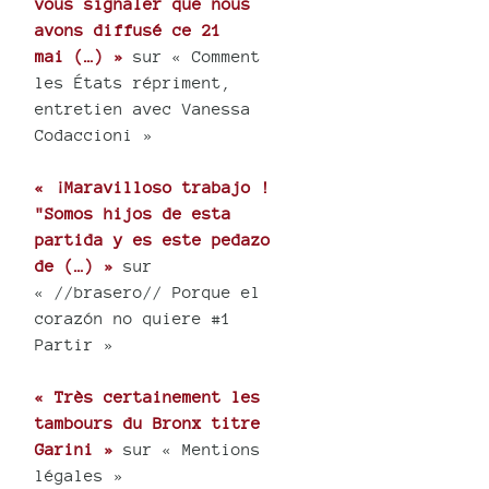
vous signaler que nous
avons diffusé ce 21
mai (…) »
sur « Comment
les États répriment,
entretien avec Vanessa
Codaccioni »
« ¡Maravilloso trabajo !
"Somos hijos de esta
partida y es este pedazo
de (…) »
sur
« //brasero// Porque el
corazón no quiere #1
Partir »
« Très certainement les
tambours du Bronx titre
Garini »
sur « Mentions
légales »