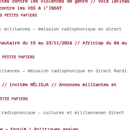
ttes contre les violences de genre // Voix latinas
contre les VSS à l’INSAT
S PETITS PAPIERS
t militances - émission radiophonique en direct
nautaire du 16 au 23/11/2024 // Africlap du 04 au
 PETITS PAPIERS
litances - émission radiophonique en direct Mardi
 // Invitée MÉLIDJA // Annonces militantes et
TITS PAPIERS
 radiophonique - cultures et militancesen direct
e - Enculé ! Politiques anales