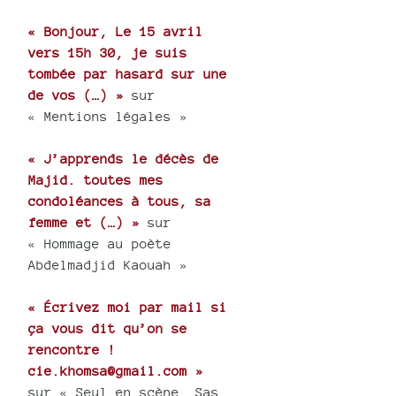
« Bonjour, Le 15 avril
vers 15h 30, je suis
tombée par hasard sur une
de vos (…) »
sur
« Mentions légales »
« J’apprends le décès de
Majid. toutes mes
condoléances à tous, sa
femme et (…) »
sur
« Hommage au poète
Abdelmadjid Kaouah »
« Écrivez moi par mail si
ça vous dit qu’on se
rencontre !
cie.khomsa@gmail.com »
sur « Seul en scène, Sas