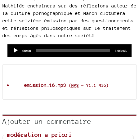
Mathilde enchaînera sur des réflexions autour de
la culture pornographique et Manon clôturera
cette seizième émission par des questionnements
et réflexions philosophiques sur le traitement
des corps âgés dans notre société.
Audio
Current
Total
00:00
1:03:46
time
duration
Player
Documents joints
emission_16.mp3
(
MP3
-
71.1 Mio
)
Ajouter un commentaire
modération a priori