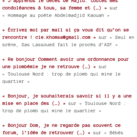
« J’apprends le décès de Majid. toutes mes
condoléances à tous, sa femme et (…) »
sur
« Hommage au poète Abdelmadjid Kaouah »
« Écrivez moi par mail si ça vous dit qu’on se
rencontre ! cie.khomsa@gmail.com »
sur « Seul en
scène, Sas Lassoued fait le procès d’AZF »
« Re bonjour Comment avoir une ordonnance pour
une plombémie je ne retrouve (…) »
sur
« Toulouse Nord : trop de plomb qui mine le
quartier »
« Bonjour, je souhaiterais savoir si il y a une
mise en place des (…) »
sur « Toulouse Nord :
trop de plomb qui mine le quartier »
« Bonjour Dom, je ne regarde pas souvent ce
forum, l’idée de retrouver (…) »
sur « Bébés