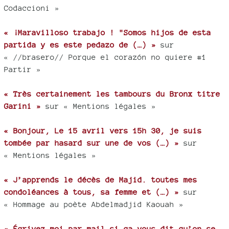
Codaccioni »
« ¡Maravilloso trabajo ! "Somos hijos de esta
partida y es este pedazo de (…) »
sur
« //brasero// Porque el corazón no quiere #1
Partir »
« Très certainement les tambours du Bronx titre
Garini »
sur « Mentions légales »
« Bonjour, Le 15 avril vers 15h 30, je suis
tombée par hasard sur une de vos (…) »
sur
« Mentions légales »
« J’apprends le décès de Majid. toutes mes
condoléances à tous, sa femme et (…) »
sur
« Hommage au poète Abdelmadjid Kaouah »
« Écrivez moi par mail si ça vous dit qu’on se