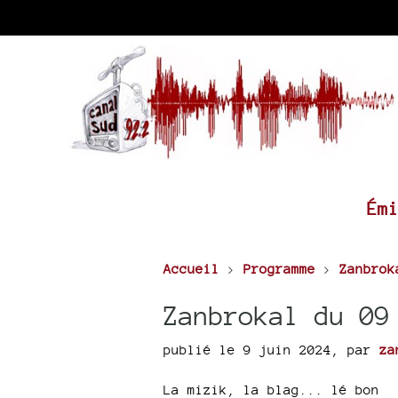
Ém
Accueil
>
Programme
>
Zanbrok
Zanbrokal du 09
publié le 9 juin 2024
,
par
za
La mizik, la blag... lé bon