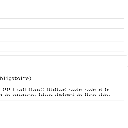
obligatoire)
is SPIP
[->url] {{gras}} {italique} <quote> <code>
et le
er des paragraphes, laissez simplement des lignes vides.