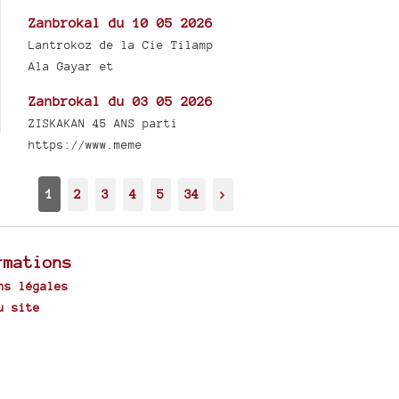
Zanbrokal du 10 05 2026
Lantrokoz de la Cie Tilamp
Ala Gayar et
Zanbrokal du 03 05 2026
ZISKAKAN 45 ANS parti
https://www.meme
1
2
3
4
5
34
>
rmations
ns légales
u site