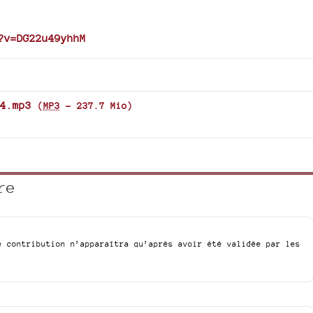
?v=DG22u49yhhM
4.mp3
(
MP3
-
237.7 Mio
)
re
e contribution n’apparaîtra qu’après avoir été validée par les