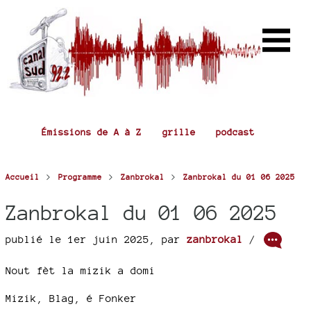
Émissions de A à Z
grille
podcast
>
>
>
Accueil
Programme
Zanbrokal
Zanbrokal du 01 06 2025
Zanbrokal du 01 06 2025
publié le 1er juin 2025
,
par
zanbrokal
/
Nout fèt la mizik a domi
Mizik, Blag, é Fonker