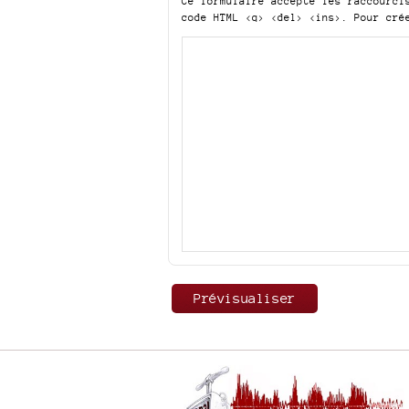
Ce formulaire accepte les raccourc
code HTML
<q> <del> <ins>
. Pour cré