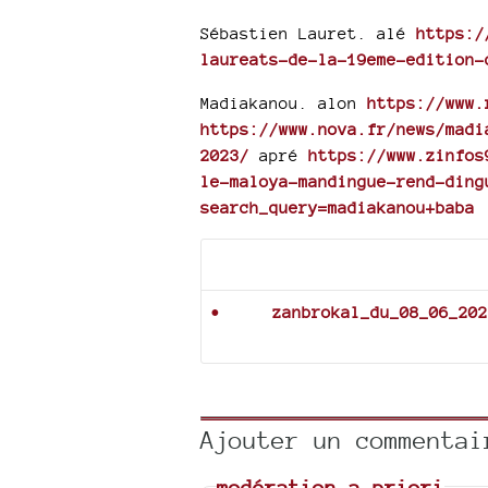
Sébastien Lauret. alé
https:/
laureats-de-la-19eme-edition-
Madiakanou. alon
https://www.
https://www.nova.fr/news/madi
2023/
apré
https://www.zinfos
le-maloya-mandingue-rend-ding
search_query=madiakanou+baba
Documents joints
zanbrokal_du_08_06_202
Ajouter un commentai
modération a priori