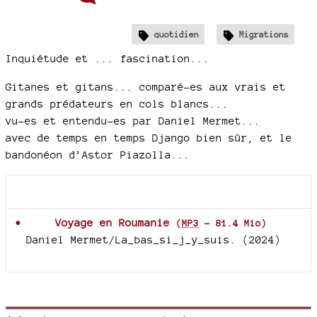
quotidien
Migrations
Inquiétude et ... fascination...
Gitanes et gitans... comparé-es aux vrais et
grands prédateurs en cols blancs...
vu-es et entendu-es par Daniel Mermet...
avec de temps en temps Django bien sûr, et le
bandonéon d’Astor Piazolla...
Documents joints
Voyage en Roumanie
(
MP3
-
81.4 Mio
)
Daniel Mermet/La_bas_si_j_y_suis. (2024)