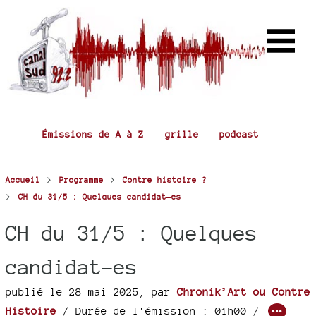
Émissions de A à Z
grille
podcast
>
>
Accueil
Programme
Contre histoire ?
>
CH du 31/5 : Quelques candidat-es
CH du 31/5 : Quelques
candidat-es
publié le 28 mai 2025
,
par
Chronik’Art ou Contre
Histoire
/ Durée de l'émission : 01h00
/