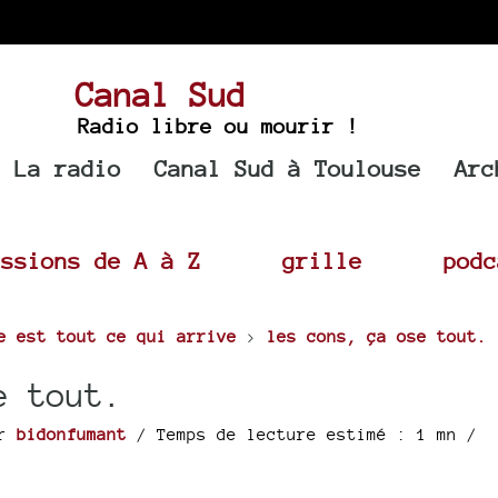
Canal Sud
Radio libre ou mourir !
La radio
Canal Sud à Toulouse
Arc
issions de A à Z
grille
podc
e est tout ce qui arrive
>
les cons, ça ose tout.
e tout.
ar
bidonfumant
/ Temps de lecture estimé : 1 mn /