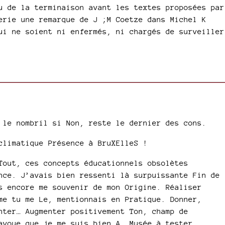
u de la terminaison avant les textes proposées par
erie une remarque de J ;M Coetze dans Michel K
ui ne soient ni enfermés, ni chargés de surveiller
 le nombril si Non, reste le dernier des cons.
climatique Présence à BruXElleS !
Tout, ces concepts éducationnels obsolètes
nce. J’avais bien ressenti là surpuissante Fin de
s encore me souvenir de mon Origine. Réaliser
me tu me Le, mentionnais en Pratique. Donner,
nter… Augmenter positivement Ton, champ de
avoue que je me suis bien A, Musée à tester