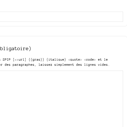
obligatoire)
is SPIP
[->url] {{gras}} {italique} <quote> <code>
et le
er des paragraphes, laissez simplement des lignes vides.