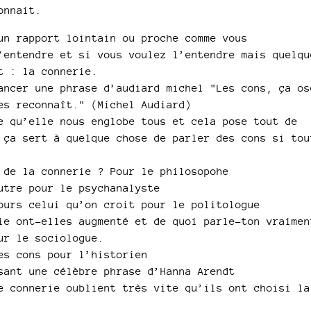
onnait.
un rapport lointain ou proche comme vous
’entendre et si vous voulez l’entendre mais quelqu
t : la connerie.
ancer une phrase d’audiard michel "Les cons, ça os
es reconnaît." (Michel Audiard)
e qu’elle nous englobe tous et cela pose tout de
 ça sert à quelque chose de parler des cons si tou
 de la connerie ? Pour le philosopohe
utre pour le psychanalyste
ours celui qu’on croit pour le politologue
ie ont-elles augmenté et de quoi parle-ton vraimen
ur le sociologue.
es cons pour l’historien
sant une célèbre phrase d’Hanna Arendt
e connerie oublient très vite qu’ils ont choisi la