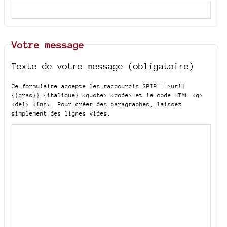
Votre message
Texte de votre message (obligatoire)
Ce formulaire accepte les raccourcis SPIP
[->url]
{{gras}} {italique} <quote> <code>
et le code HTML
<q>
<del> <ins>
. Pour créer des paragraphes, laissez
simplement des lignes vides.