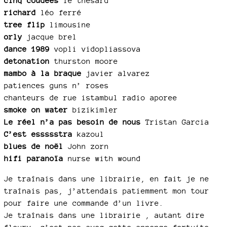
cinq coudées
le thésard
richard
léo ferré
tree flip
limousine
orly
jacque brel
dance 1989
vopli vidopliassova
detonation
thurston moore
mambo à la braque
javier alvarez
patiences guns n’ roses
chanteurs de rue istambul radio aporee
smoke on water
bizikimler
Le réel n’a pas besoin de nous
Tristan Garcia
C’est essssstra
kazoul
blues de noël
John zorn
hifi paranoïa
nurse with wound
Je traînais dans une librairie, en fait je ne
traînais pas, j’attendais patiemment mon tour
pour faire une commande d’un livre.
Je traînais dans une librairie , autant dire