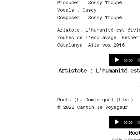
Producer : Sonny Troupé
Vocals : Casey
Composer : Sonny Troupé
Aristote. L’humanité est divi
routes de l’esclavage. Hespèr
Catalunya. Alia vox 2016
Current
00:00
time
Artistote : L’humanité est
Roots (La Dominique) (Live) ·
℗ 2022 Cantin le Voyageur
Current
00:00
time
Roo
Cantin le Voyageu