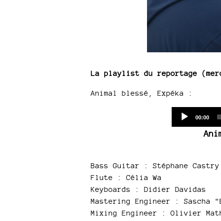
La playlist du reportage (mer
Animal blessé, Expéka :
Current
00:00
time
Ani
Bass Guitar : Stéphane Castry
Flute : Célia Wa
Keyboards : Didier Davidas
Mastering Engineer : Sascha "
Mixing Engineer : Olivier Mat