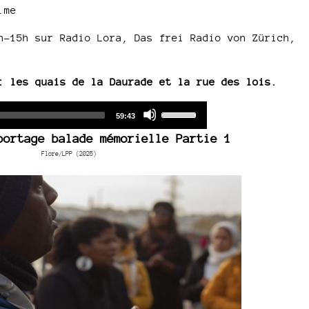
.me
h-15h sur Radio Lora, Das frei Radio von Zürich,
: les quais de la Daurade et la rue des lois.
Audio
Use
Total
59:43
duration
Player
Up/Down
portage balade mémorielle Partie 1
Arrow
Flore/LPP (2025)
keys
to
increase
or
decrease
volume.