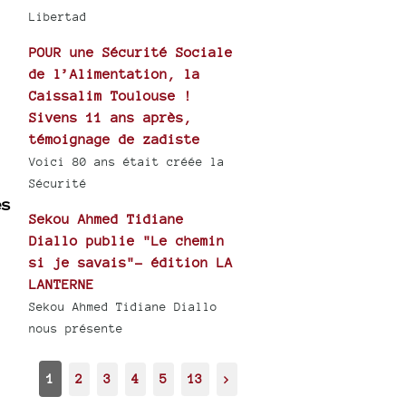
Libertad
POUR une Sécurité Sociale
de l’Alimentation, la
Caissalim Toulouse !
Sivens 11 ans après,
témoignage de zadiste
Voici 80 ans était créée la
Sécurité
es
Sekou Ahmed Tidiane
Diallo publie "Le chemin
si je savais"- édition LA
LANTERNE
Sekou Ahmed Tidiane Diallo
nous présente
1
2
3
4
5
13
>