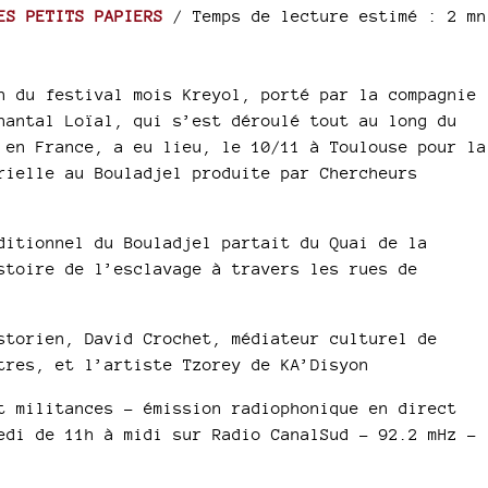
ES PETITS PAPIERS
/ Temps de lecture estimé : 2 mn
n du festival mois Kreyol, porté par la compagnie
hantal Loïal, qui s’est déroulé tout au long du
 en France, a eu lieu, le 10/11 à Toulouse pour la
rielle au Bouladjel produite par Chercheurs
ditionnel du Bouladjel partait du Quai de la
stoire de l’esclavage à travers les rues de
storien, David Crochet, médiateur culturel de
tres, et l’artiste Tzorey de KA’Disyon
t militances - émission radiophonique en direct
edi de 11h à midi sur Radio CanalSud - 92.2 mHz -