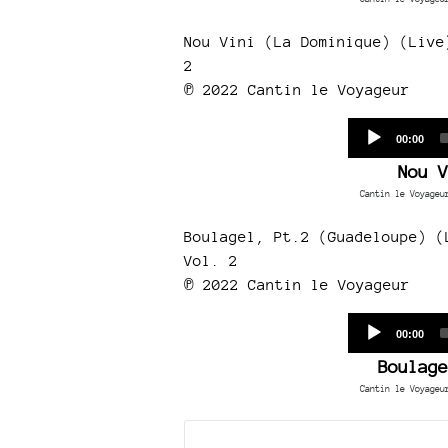
Nou Vini (La Dominique) (Live
2
℗ 2022 Cantin le Voyageur
Current
00:00
time
Nou V
Cantin le Voyageu
Boulagel, Pt.2 (Guadeloupe) (
Vol. 2
℗ 2022 Cantin le Voyageur
Current
00:00
time
Boulage
Cantin le Voyageu
Documents joints