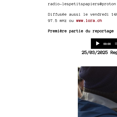
radio-lespetitspapiers@proton
Diffusée aussi le vendredi 14
97.5 mHz ou
www.lora.ch
Première partie du reportage 
Current
00:00
time
25/03/2025 Re