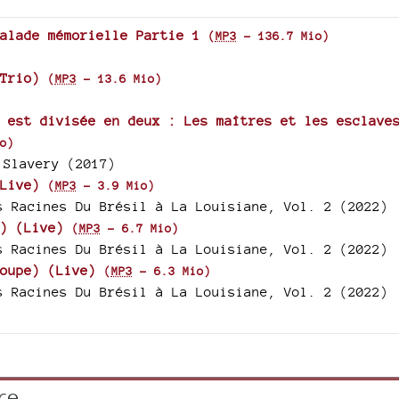
or
alade mémorielle Partie 1
(
MP3
-
136.7 Mio
)
decrease
volume.
Trio)
(
MP3
-
13.6 Mio
)
 est divisée en deux : Les maîtres et les esclave
o
)
 Slavery (2017)
Live)
(
MP3
-
3.9 Mio
)
s Racines Du Brésil à La Louisiane, Vol. 2 (2022)
) (Live)
(
MP3
-
6.7 Mio
)
s Racines Du Brésil à La Louisiane, Vol. 2 (2022)
oupe) (Live)
(
MP3
-
6.3 Mio
)
s Racines Du Brésil à La Louisiane, Vol. 2 (2022)
re