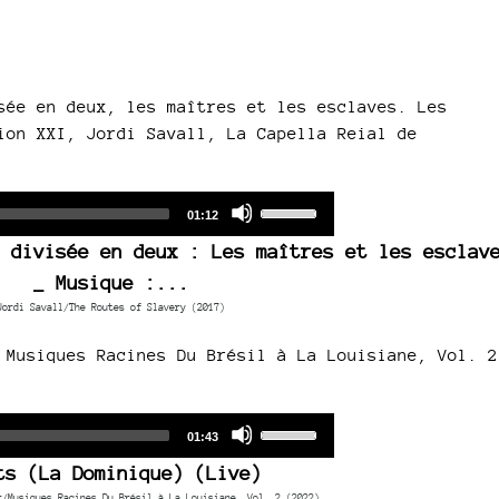
sée en deux, les maîtres et les esclaves. Les
ion XXI, Jordi Savall, La Capella Reial de
Audio
Use
Total
01:12
duration
Player
Up/Down
 divisée en deux : Les maîtres et les esclav
Arrow
_ Musique :...
keys
Jordi Savall/The Routes of Slavery (2017)
to
increase
 Musiques Racines Du Brésil à La Louisiane, Vol. 2
or
decrease
volume.
Audio
Use
Total
01:43
duration
Player
Up/Down
ts (La Dominique) (Live)
Arrow
r/Musiques Racines Du Brésil à La Louisiane, Vol. 2 (2022)