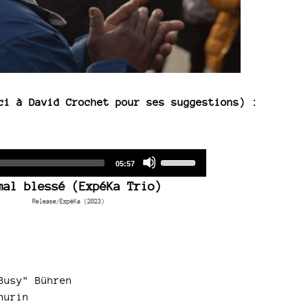
ci à David Crochet pour ses suggestions) :
Audio
Use
Total
05:57
duration
Player
Up/Down
mal blessé (ExpéKa Trio)
Arrow
Release/ExpéKa (2023)
keys
to
increase
or
decrease
Busy" Bühren
volume.
hurin