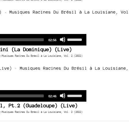
keys
to
) · Musiques Racines Du Brésil à La Louisiane, Vol
increase
or
decrease
volume.
Audio
Use
Total
02:56
duration
Player
Up/Down
ini (La Dominique) (Live)
Arrow
r/Musiques Racines Du Brésil à La Louisiane, Vol. 2 (2022)
keys
to
Live) · Musiques Racines Du Brésil à La Louisiane,
increase
or
decrease
volume.
Audio
Use
Total
02:46
duration
Player
Up/Down
l, Pt.2 (Guadeloupe) (Live)
Arrow
r/Musiques Racines Du Brésil à La Louisiane, Vol. 2 (2022)
keys
to
increase