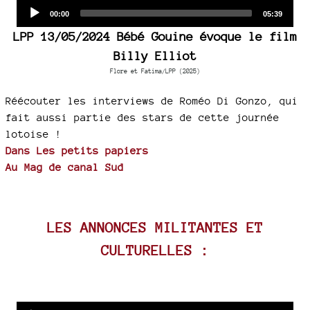
Audio
Current
Total
00:00
05:39
time
duration
Player
LPP 13/05/2024 Bébé Gouine évoque le film
Billy Elliot
Flore et Fatima/LPP (2025)
Réécouter les interviews de Roméo Di Gonzo, qui
fait aussi partie des stars de cette journée
lotoise !
Dans Les petits papiers
Au Mag de canal Sud
LES ANNONCES MILITANTES ET
CULTURELLES :
Audio