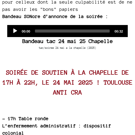
pour celleux dont la seule culpabilité est de ne
pas avoir les "bons" papiers
Bandeau SONore d’annonce de la soirée :
Audio
Current
Total
00:00
00:32
time
duration
Player
Bandeau tac 24 mai 25 Chapelle
tac/soiree 24 mai a la chapelle (2025)
SOIRÉE DE SOUTIEN À LA CHAPELLE DE
17H À 22H, LE 24 MAI 2025 ! TOULOUSE
ANTI CRA
–
17h Table ronde
L’enfermement administratif : dispositif
colonial