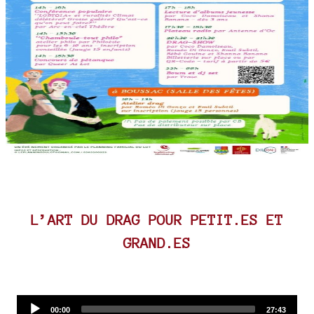
L’ART DU DRAG POUR PETIT.ES ET
GRAND.ES
Audio
Current
Total
00:00
27:43