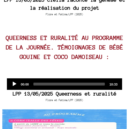
la réalisation du projet
Flore et Fatima/LPP (2025)
QUEERNESS ET RURALITÉ AU PROGRAMME
DE LA JOURNÉE. TÉMOIGNAGES DE BÉBÉ
GOUINE ET COCO DAMOISEAU :
Audio
Current
Total
00:00
10:33
time
duration
Player
LPP 13/05/2025 Queerness et ruralité
Flore et Fatima/LPP (2025)