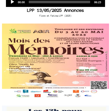
Current
Total
00:00
06:23
time
duration
Player
LPP 13/05/2025 Annonces
Flore et Fatima/LPP (2025)