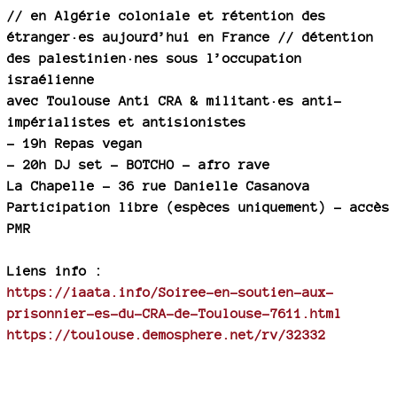
// en Algérie coloniale et rétention des
étranger·es aujourd’hui en France // détention
des palestinien·nes sous l’occupation
israélienne
avec Toulouse Anti CRA & militant·es anti-
impérialistes et antisionistes
–
19h Repas vegan
–
20h DJ set - BOTCHO - afro rave
La Chapelle - 36 rue Danielle Casanova
Participation libre (espèces uniquement) - accès
PMR
Liens info :
https://iaata.info/Soiree-en-soutien-aux-
prisonnier-es-du-CRA-de-Toulouse-7611.html
https://toulouse.demosphere.net/rv/32332