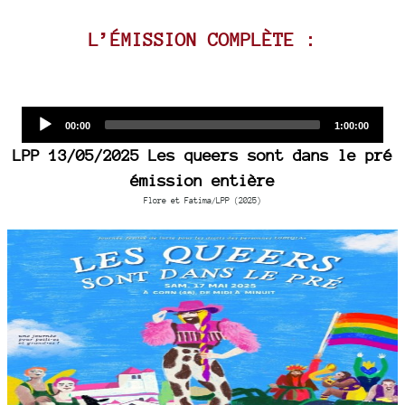
L’ÉMISSION COMPLÈTE :
Audio
Current
Total
00:00
1:00:00
time
duration
Player
LPP 13/05/2025 Les queers sont dans le pré
émission entière
Flore et Fatima/LPP (2025)