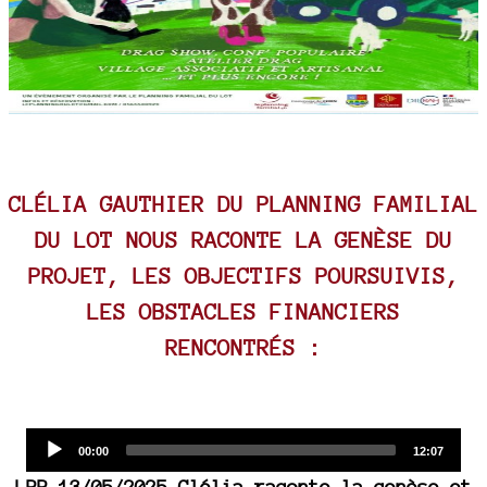
CLÉLIA GAUTHIER DU PLANNING FAMILIAL
DU LOT NOUS RACONTE LA GENÈSE DU
PROJET, LES OBJECTIFS POURSUIVIS,
LES OBSTACLES FINANCIERS
RENCONTRÉS :
Audio
Current
Total
00:00
12:07
time
duration
Player
LPP 13/05/2025 Clélia raconte la genèse et