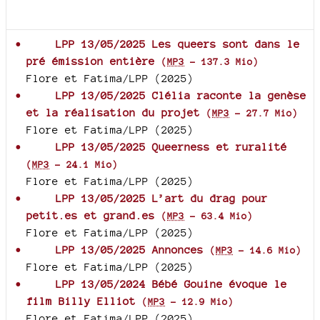
Documents joints
LPP 13/05/2025 Les queers sont dans le
pré émission entière
(
MP3
-
137.3 Mio
)
Flore et Fatima/LPP (2025)
LPP 13/05/2025 Clélia raconte la genèse
et la réalisation du projet
(
MP3
-
27.7 Mio
)
Flore et Fatima/LPP (2025)
LPP 13/05/2025 Queerness et ruralité
(
MP3
-
24.1 Mio
)
Flore et Fatima/LPP (2025)
LPP 13/05/2025 L’art du drag pour
petit.es et grand.es
(
MP3
-
63.4 Mio
)
Flore et Fatima/LPP (2025)
LPP 13/05/2025 Annonces
(
MP3
-
14.6 Mio
)
Flore et Fatima/LPP (2025)
LPP 13/05/2024 Bébé Gouine évoque le
film Billy Elliot
(
MP3
-
12.9 Mio
)
Flore et Fatima/LPP (2025)