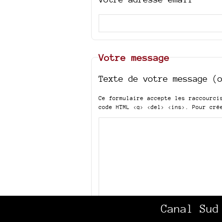
Votre message
Texte de votre message (
Ce formulaire accepte les raccourc
code HTML
<q> <del> <ins>
. Pour cré
Canal Sud