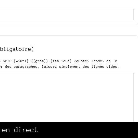
obligatoire)
is SPIP
[->url] {{gras}} {italique} <quote> <code>
et le
er des paragraphes, laissez simplement des lignes vides.
 en direct