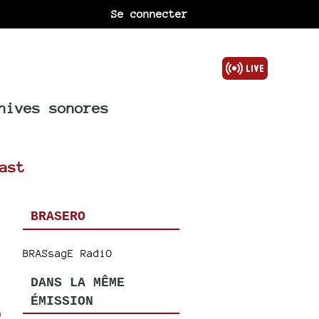
Se connecter
hives sonores
ast
BRASERO
BRASsagE RadiO
DANS LA MÊME
ÉMISSION