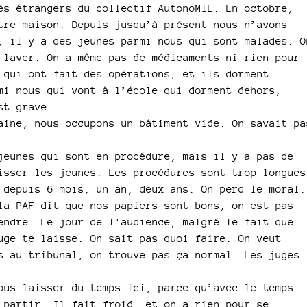
és étrangers du collectif AutonoMIE. En octobre,
volume.
tre maison. Depuis jusqu’à présent nous n’avons
, il y a des jeunes parmi nous qui sont malades. O
 laver. On a même pas de médicaments ni rien pour
 qui ont fait des opérations, et ils dorment
mi nous qui vont à l’école qui dorment dehors,
st grave.
aine, nous occupons un bâtiment vide. On savait pa
jeunes qui sont en procédure, mais il y a pas de
isser les jeunes. Les procédures sont trop longues
 depuis 6 mois, un an, deux ans. On perd le moral.
la PAF dit que nos papiers sont bons, on est pas
endre. Le jour de l’audience, malgré le fait que
uge te laisse. On sait pas quoi faire. On veut
s au tribunal, on trouve pas ça normal. Les juges
ous laisser du temps ici, parce qu’avec le temps
 partir. Il fait froid, et on a rien pour se