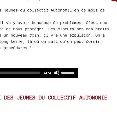
s jeunes du collectif AutonoMIE en ce mois de
il va y avoir beaucoup de problèmes. C’est eux
té de nous protéger. Les mineurs ont des droits
e un nouveau coin, il y a une expulsion. On a
long terme, là où on sait qu’on peut dormir
s procédures."
Audio
Use
Total
44:54
duration
Player
Up/Down
Arrow
keys
to
É DES JEUNES DU COLLECTIF AUTONOMIE
increase
or
decrease