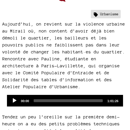
Urbanisme
Aujourd’hui, on revient sur la violence urbaine
au Mirail où, non content d’avoir déjà bien
démoli le quartier, les bailleurs et les
pouvoirs publics ne faiblissent pas dans leur
volonté de changer les habitant·es du quartier.
Rencontre avec Pauline, étudiante en
architecture à Paris-Lavillette, qui organise
avec le Comité Populaire d’Entraide et de
Solidarité des tables d’information et des
Atelier Populaire d’Urbanisme.
Audio
Current
Total
00:00
1:01:26
time
duration
Player
Tendez un peu l’oreille sur la première demi-
heure on a eu des petits problèmes techniques