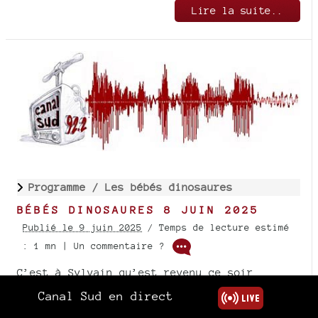
Lire la suite..
Programme /
Les bébés dinosaures
BÉBÉS DINOSAURES 8 JUIN 2025
Publié le 9 juin 2025
/ Temps de lecture estimé
: 1 mn | Un commentaire ?
C’est à Sylvain qu’est revenu ce soir
l’honneur et la charge de décorer le tombeau
Canal Sud en direct
de Rick Derringer, récemment décédé après