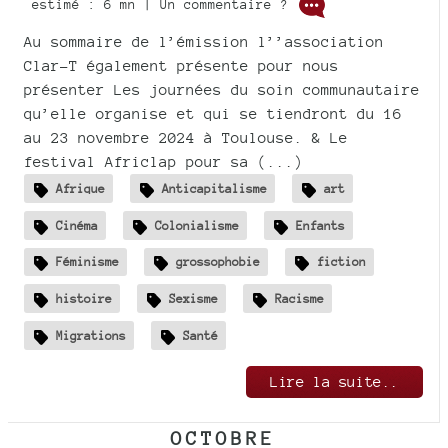
estimé : 6 mn | Un commentaire ?
Au sommaire de l’émission l’’association
Clar-T également présente pour nous
présenter Les journées du soin communautaire
qu’elle organise et qui se tiendront du 16
au 23 novembre 2024 à Toulouse. & Le
festival Africlap pour sa (...)
Afrique
Anticapitalisme
art
Cinéma
Colonialisme
Enfants
Féminisme
grossophobie
fiction
histoire
Sexisme
Racisme
Migrations
Santé
Lire la suite..
OCTOBRE