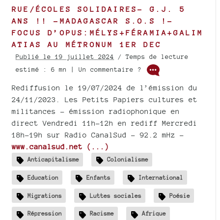
RUE/ÉCOLES SOLIDAIRES- G.J. 5
ANS !! -MADAGASCAR S.O.S !-
FOCUS D’OPUS:MÉLYS+FÉRAMIA+GALIM
ATIAS AU MÉTRONUM 1ER DEC
Publié le 19 juillet 2024
/ Temps de lecture
estimé : 6 mn | Un commentaire ?
Rediffusion le 19/07/2024 de l’émission du
24/11/2023. Les Petits Papiers cultures et
militances - émission radiophonique en
direct Vendredi 11h-12h en rediff Mercredi
18h-19h sur Radio CanalSud - 92.2 mHz -
www.canalsud.net (...)
Anticapitalisme
Colonialisme
Education
Enfants
International
Migrations
Luttes sociales
Poésie
Répression
Racisme
Afrique