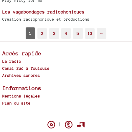
Play Misty for me
Les vagabondages radiophoniques
Création radiophonique et productions
1
2
3
4
5
13
∞
Accès rapide
La radio
Canal Sud à Toulouse
Archives sonores
Informations
Mentions légales
Plan du site
Spip
|