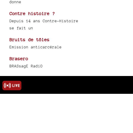
donne
Contre histoire ?
Depuis 14 ans Contre-Histoire
se fait un
Bruits de tôles
Emission anticarcérale
Brasero
BRASsagE RadiO
un frisson dans la nuit
Play Misty for me
Les vagabondages
radiophoniques
Création radiophonique et
productions
1
2
3
4
5
13
∞