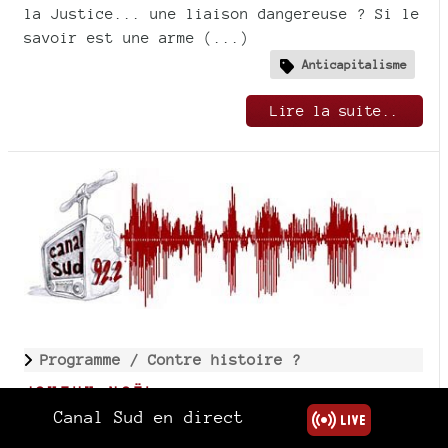
la Justice... une liaison dangereuse ? Si le
savoir est une arme (...)
Anticapitalisme
Lire la suite..
Programme /
Contre histoire ?
JOYEUX NOËL
Canal Sud en direct
Publié le 18 janvier 2014
| Un commentaire ?