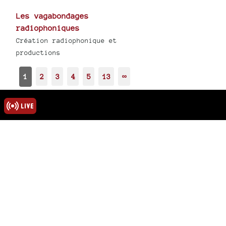
Les vagabondages
radiophoniques
Création radiophonique et
productions
1
2
3
4
5
13
∞
rmations
ns légales
u site