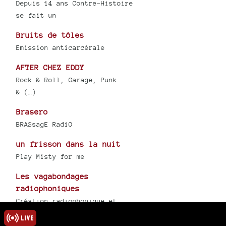
Depuis 14 ans Contre-Histoire
se fait un
Bruits de tôles
Emission anticarcérale
AFTER CHEZ EDDY
Rock & Roll, Garage, Punk
& (…)
Brasero
BRASsagE RadiO
un frisson dans la nuit
Play Misty for me
Les vagabondages
radiophoniques
Création radiophonique et
productions