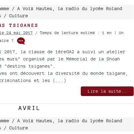
amme /
A Voix Hautes, la radio du lycée Roland
os /
Culture
NS TSIGANES
le 24 mai 2017
/ Temps de lecture estimé : 1 mn | Un
taire ?
i 2017, la classe de 1èreGA2 a suivi un atelier
es murs" organisé par le Mémorial de la Shoah
é "destins tsiganes".
ves ont découvert la diversité du monde tsigane,
criminations et les (...)
Lire la suite..
AVRIL
amme /
A Voix Hautes, la radio du lycée Roland
os /
Culture