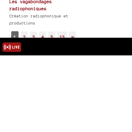
Les vagabondages
radiophoniques
Création radiophonique et
productions
1
2
3
4
5
13
∞
rmations
ns légales
u site