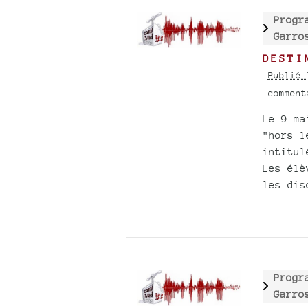
Progr
Garr
DESTI
Publié 
commen
Le 9 ma
"hors l
intitul
Les élè
les dis
Progr
Garr