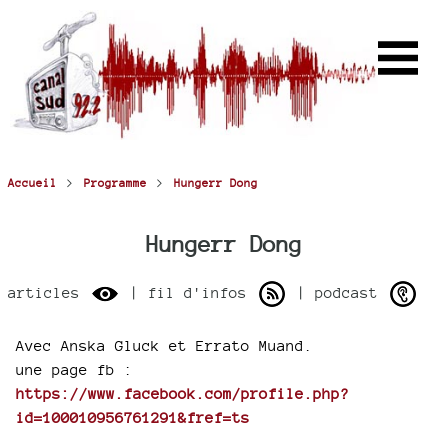
>
>
Accueil
Programme
Hungerr Dong
Hungerr Dong
articles
| fil d'infos
| podcast
Avec Anska Gluck et Errato Muand.
une page fb :
https://www.facebook.com/profile.php?
id=100010956761291&fref=ts