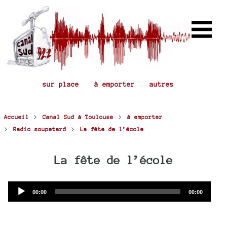
sur place
à emporter
autres
>
>
Accueil
Canal Sud à Toulouse
à emporter
>
>
Radio soupetard
La fête de l’école
La fête de l’école
Audio
Current
Total
00:00
00:00
time
duration
Player