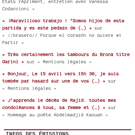
États répriment, entretien avec Vanessa
Codaccioni »
« ¡Maravilloso trabajo ! "Somos hijos de esta
partida y es este pedazo de (…) »
sur
« //brasero// Porque el corazón no quiere #1
Partir »
« Très certainement les tambours du Bronx titre
Garini »
sur « Mentions légales »
« Bonjour, Le 15 avril vers 15h 30, je suis
tombée par hasard sur une de vos (…) »
sur
« Mentions légales »
« J’apprends le décès de Majid. toutes mes
condoléances à tous, sa femme et (…) »
sur
« Hommage au poète Abdelmadjid Kaouah »
INFOS DES ÉMISSIONS