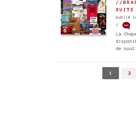
//BRA
SUITE
publié l
|
La Chap
disponi
de sout
1
2