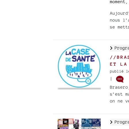
moment,
Aujourd
nous l’
se mett
Progr
//BRA
ET LA
publié l
|
Brasero
s’est m
on ne v
Progr