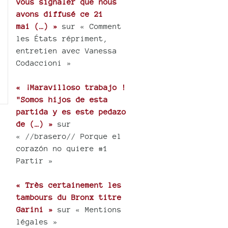
vous signaler que nous
avons diffusé ce 21
mai (…) »
sur « Comment
les États répriment,
entretien avec Vanessa
Codaccioni »
« ¡Maravilloso trabajo !
"Somos hijos de esta
partida y es este pedazo
de (…) »
sur
« //brasero// Porque el
corazón no quiere #1
Partir »
« Très certainement les
tambours du Bronx titre
Garini »
sur « Mentions
légales »