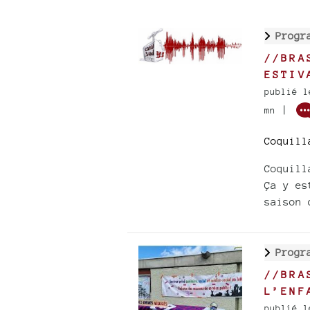
Progr
//BRA
ESTIV
publié l
|
mn
Coquill
Coquill
Ça y es
saison 
Progr
//BRA
L’ENF
publié l