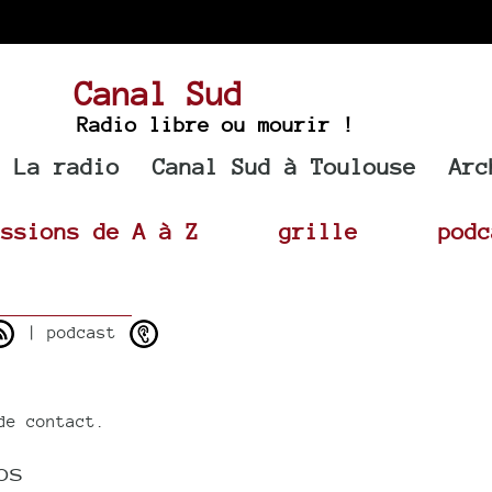
Canal Sud
Radio libre ou mourir !
La radio
Canal Sud à Toulouse
Arc
issions de A à Z
grille
podc
| podcast
de contact.
os