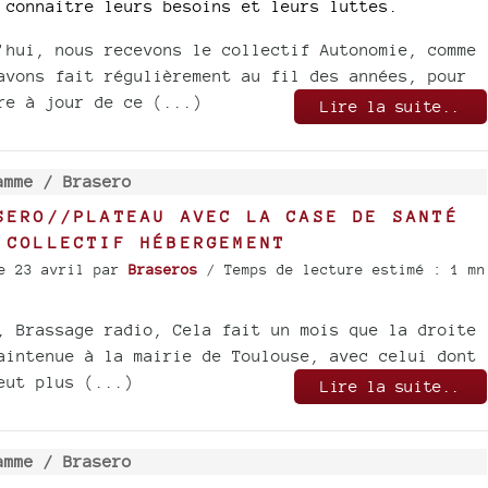
 connaitre leurs besoins et leurs luttes.
’hui, nous recevons le collectif Autonomie, comme
avons fait régulièrement au fil des années, pour
re à jour de ce (...)
Lire la suite..
amme /
Brasero
SERO//PLATEAU AVEC LA CASE DE SANTÉ
 COLLECTIF HÉBERGEMENT
e 23 avril
par
Braseros
/ Temps de lecture estimé : 1 mn
, Brassage radio, Cela fait un mois que la droite
aintenue à la mairie de Toulouse, avec celui dont
eut plus (...)
Lire la suite..
amme /
Brasero