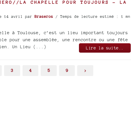
SERO//LA CHAPELLE POUR TOUJOURS - LA
e 14 avril
par
Braseros
/ Temps de lecture estimé : 1 mn
elle à Toulouse, c’est un lieu important toujours
ble pour une assemblée, une rencontre ou une fête
ien. Un Lieu (...)
Lire la suite..
3
4
5
9
>