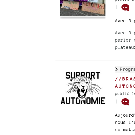
|
Avec 3 
Avec 3 
parler 
plateau
Progr
//BRA
AUTON
publié l
|
Aujourd
nous l’
se mett