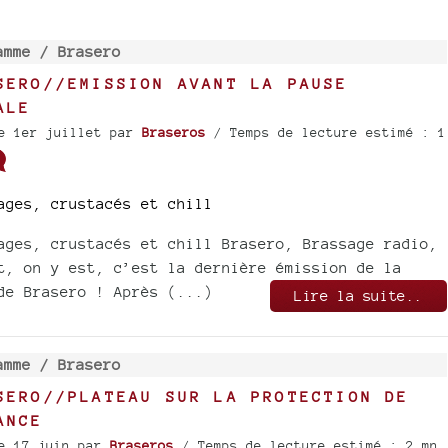
amme /
Brasero
SERO//EMISSION AVANT LA PAUSE
ALE
e 1er juillet
par
Braseros
/ Temps de lecture estimé : 1
ages, crustacés et chill
ages, crustacés et chill Brasero, Brassage radio,
t, on y est, c’est la dernière émission de la
de Brasero ! Après (...)
Lire la suite..
amme /
Brasero
SERO//PLATEAU SUR LA PROTECTION DE
ANCE
e 17 juin
par
Braseros
/ Temps de lecture estimé : 2 mn