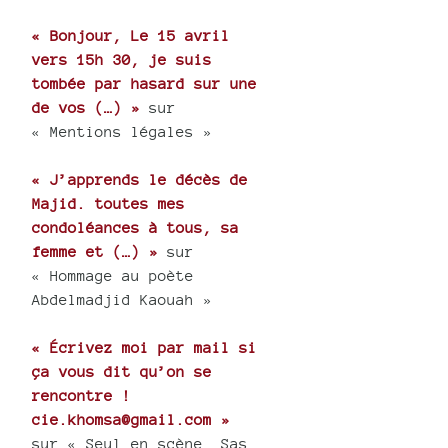
« Bonjour, Le 15 avril
vers 15h 30, je suis
tombée par hasard sur une
de vos (…) »
sur
« Mentions légales »
« J’apprends le décès de
Majid. toutes mes
condoléances à tous, sa
femme et (…) »
sur
« Hommage au poète
Abdelmadjid Kaouah »
« Écrivez moi par mail si
ça vous dit qu’on se
rencontre !
cie.khomsa@gmail.com »
sur « Seul en scène, Sas