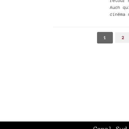
retour 
Auch qu
cinéma 
1
2
Canal Sud