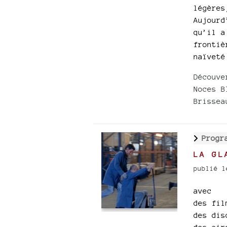
légères
Aujourd
qu’il a
frontiè
naïveté
Découve
Noces B
Brissea
Progr
LA GL
publié l
avec
des fil
des dis