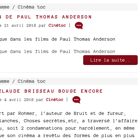
amme /
Cinéma toc
N DE PAUL THOMAS ANDERSON
|
e 21 avril 2018
par
Cinétoc
que dans les films de Paul Thomas Anderson
que dans les films de Paul Thomas Anderson
Lire la suite..
amme /
Cinéma toc
CLAUDE BRISSEAU BOUGE ENCORE
|
e 4 avril 2018
par
Cinétoc
rt par Rohmer, l’auteur de Bruit et de fureur,
lanches, Choses secrètes,etc, a traversé l’affaire
u, soit 2 condamnations pour harcèlement, en même
ue son cinéma a revêtu des formes de plus en plus