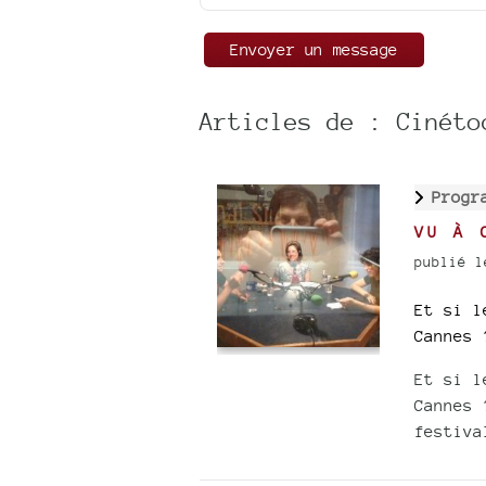
Articles de : Cinéto
Progr
VU À 
publié l
Et si l
Cannes 
Et si l
Cannes 
festiva