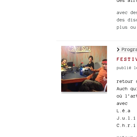
des air
avec de
des dis
plus ou
Progr
FESTI
publié l
retour 
Auch qu
où l’ar
avec
L.é.a
J.u.l.i
C.h.r.i