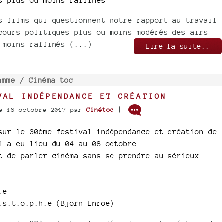
s plus ou moins raffinés
s films qui questionnent notre rapport au travail
cours politiques plus ou moins modérés des airs
 moins raffinés (...)
Lire la suite..
amme /
Cinéma toc
VAL INDÉPENDANCE ET CRÉATION
|
e 16 octobre 2017
par
Cinétoc
sur le 30ème festival indépendance et création de
i a eu lieu du 04 au 08 octobre
t de parler cinéma sans se prendre au sérieux
.e
.s.t.o.p.h.e (Bjorn Enroe)