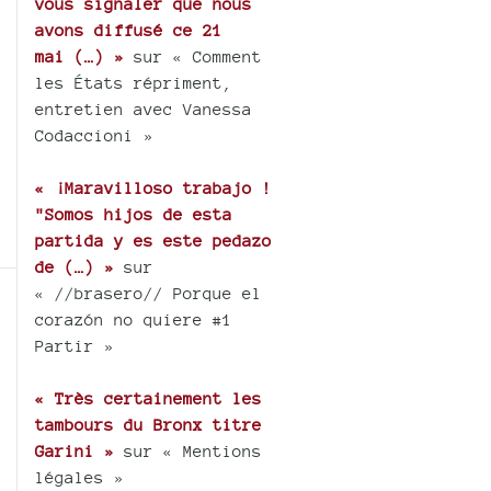
vous signaler que nous
avons diffusé ce 21
mai (…) »
sur « Comment
les États répriment,
entretien avec Vanessa
Codaccioni »
« ¡Maravilloso trabajo !
"Somos hijos de esta
partida y es este pedazo
de (…) »
sur
« //brasero// Porque el
corazón no quiere #1
Partir »
« Très certainement les
tambours du Bronx titre
Garini »
sur « Mentions
légales »