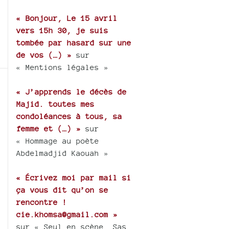
« Bonjour, Le 15 avril
vers 15h 30, je suis
tombée par hasard sur une
de vos (…) »
sur
« Mentions légales »
« J’apprends le décès de
Majid. toutes mes
condoléances à tous, sa
femme et (…) »
sur
« Hommage au poète
Abdelmadjid Kaouah »
« Écrivez moi par mail si
ça vous dit qu’on se
rencontre !
cie.khomsa@gmail.com »
sur « Seul en scène, Sas