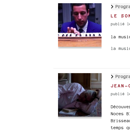
Progr
LE SO
publié l
la musi
la musi
Progr
JEAN-
publié l
Découve
Noces B
Brissea
temps q