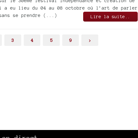
sur le 30ème festival indépendance et création de
i a eu lieu du 04 au 08 octobre où l’art de parler
sans se prendre (...)
Lire la suite..
3
4
5
9
>
 en direct