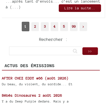
...après tant d’envols... c’est un lancement
à (...)
Lire la suite..
1
2
3
4
5
99
>
Rechercher :
ACTUS DES ÉMISSIONS
AFTER CHEZ EDDY #66 (août 2026)
Du beau, du violent, du sordide... Et
Bébés Dinosaures 2 août 2026
Y a du Deep Purple dedans. Mais y a