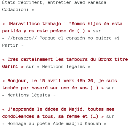
États répriment, entretien avec Vanessa
Codaccioni »
« ¡Maravilloso trabajo ! "Somos hijos de esta
partida y es este pedazo de (…) »
sur
« //brasero// Porque el corazón no quiere #1
Partir »
« Très certainement les tambours du Bronx titre
Garini »
sur « Mentions légales »
« Bonjour, Le 15 avril vers 15h 30, je suis
tombée par hasard sur une de vos (…) »
sur
« Mentions légales »
« J’apprends le décès de Majid. toutes mes
condoléances à tous, sa femme et (…) »
sur
« Hommage au poète Abdelmadjid Kaouah »