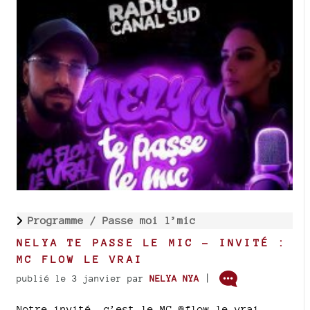
Programme /
Passe moi l’mic
NELYA TE PASSE LE MIC - INVITÉ :
MC FLOW LE VRAI
|
publié le 3 janvier
par
NELYA NYA
Notre invité, c’est le MC @flow_le_vrai