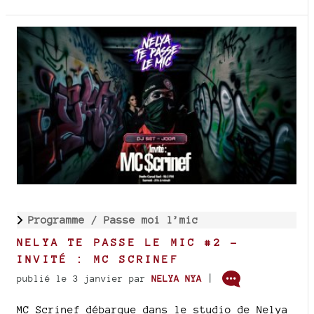
Programme /
Passe moi l’mic
NELYA TE PASSE LE MIC #2 -
INVITÉ : MC SCRINEF
|
publié le 3 janvier
par
NELYA NYA
MC Scrinef débarque dans le studio de Nelya