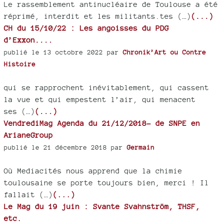
Le rassemblement antinucléaire de Toulouse a été
réprimé, interdit et les militants.tes (…)
(...)
CH du 15/10/22 : Les angoisses du PDG
d’Exxon....
publié le 13 octobre 2022 par
Chronik’Art ou Contre
Histoire
qui se rapprochent inévitablement, qui cassent
la vue et qui empestent l’air, qui menacent
ses (…)
(...)
VendrediMag Agenda du 21/12/2018- de SNPE en
ArianeGroup
publié le 21 décembre 2018 par
Germain
Où Mediacités nous apprend que la chimie
toulousaine se porte toujours bien, merci ! Il
fallait (…)
(...)
Le Mag du 19 juin : Svante Svahnström, THSF,
etc.