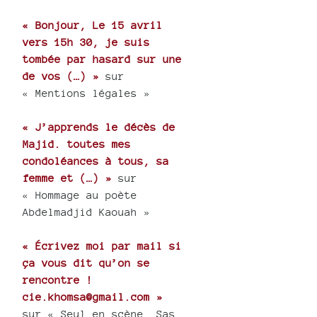
« Bonjour, Le 15 avril
vers 15h 30, je suis
tombée par hasard sur une
de vos (…) »
sur
« Mentions légales »
« J’apprends le décès de
Majid. toutes mes
condoléances à tous, sa
femme et (…) »
sur
« Hommage au poète
Abdelmadjid Kaouah »
« Écrivez moi par mail si
ça vous dit qu’on se
rencontre !
cie.khomsa@gmail.com »
sur « Seul en scène, Sas