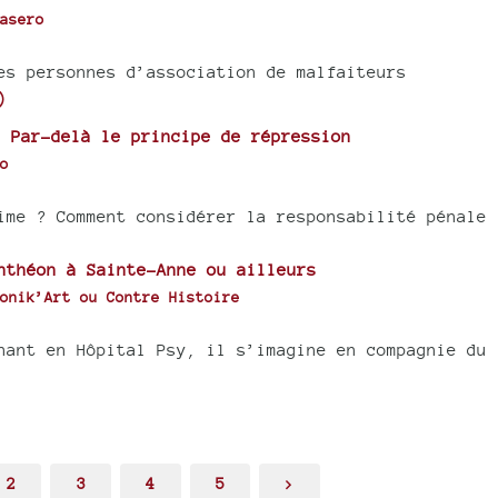
asero
es personnes d’association de malfaiteurs
)
 Par-delà le principe de répression
o
ime ? Comment considérer la responsabilité pénale 
nthéon à Sainte-Anne ou ailleurs
onik’Art ou Contre Histoire
nant en Hôpital Psy, il s’imagine en compagnie du
2
3
4
5
>