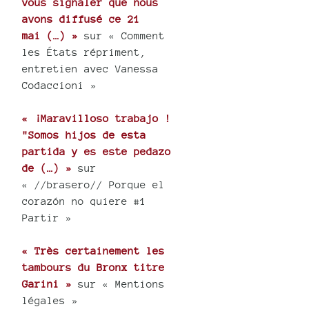
vous signaler que nous
avons diffusé ce 21
mai (…) »
sur « Comment
les États répriment,
entretien avec Vanessa
Codaccioni »
« ¡Maravilloso trabajo !
"Somos hijos de esta
partida y es este pedazo
de (…) »
sur
« //brasero// Porque el
corazón no quiere #1
Partir »
« Très certainement les
tambours du Bronx titre
Garini »
sur « Mentions
légales »