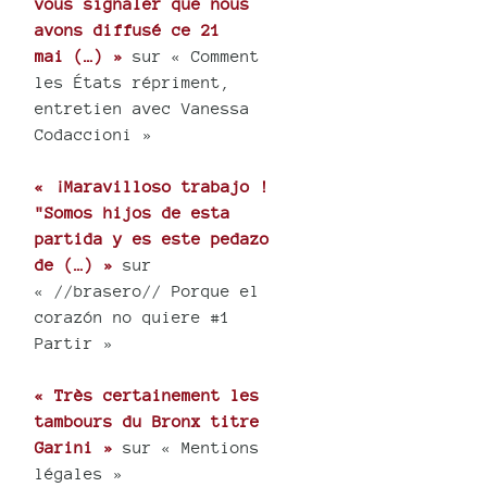
vous signaler que nous
avons diffusé ce 21
mai (…) »
sur « Comment
les États répriment,
entretien avec Vanessa
Codaccioni »
« ¡Maravilloso trabajo !
"Somos hijos de esta
partida y es este pedazo
de (…) »
sur
« //brasero// Porque el
corazón no quiere #1
Partir »
« Très certainement les
tambours du Bronx titre
Garini »
sur « Mentions
légales »