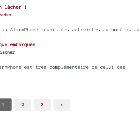
n lâcher !
scher
eau AlarmPhone réunit des activistes au nord et au
que embarquée
ischer
armPhone est très complémentaire de celui des
1
2
3
>