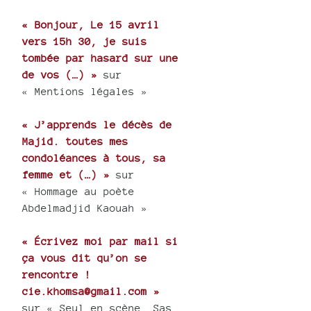
« Bonjour, Le 15 avril
vers 15h 30, je suis
tombée par hasard sur une
de vos (…) »
sur
« Mentions légales »
« J’apprends le décès de
Majid. toutes mes
condoléances à tous, sa
femme et (…) »
sur
« Hommage au poète
Abdelmadjid Kaouah »
« Écrivez moi par mail si
ça vous dit qu’on se
rencontre !
cie.khomsa@gmail.com »
sur « Seul en scène, Sas