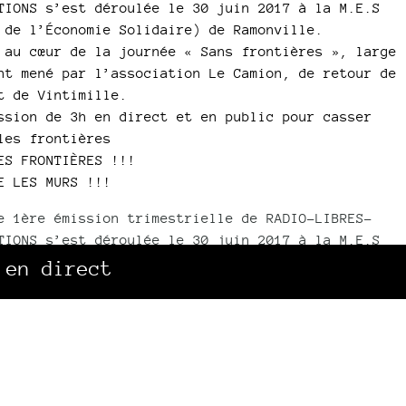
TIONS s’est déroulée le 30 juin 2017 à la M.E.S
 de l’Économie Solidaire) de Ramonville.
 au cœur de la journée « Sans frontières », large
nt mené par l’association Le Camion, de retour de
t de Vintimille.
ssion de 3h en direct et en public pour casser
les frontières
ES FRONTIÈRES !!!
E LES MURS !!!
e 1ère émission trimestrielle de RADIO-LIBRES-
TIONS s’est déroulée le 30 juin 2017 à la M.E.S
 de l’Économie (...)
 en direct
Lire la suite..