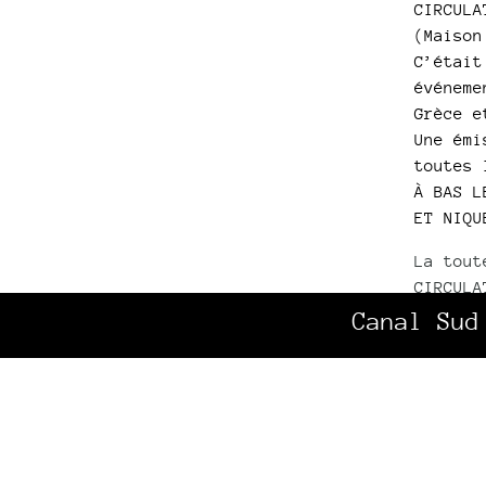
CIRCULA
(Maison
C’était
événeme
Grèce e
Une émi
toutes 
À BAS L
ET NIQU
La tout
CIRCULA
(Maison
Canal Sud