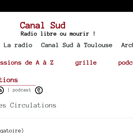
Canal Sud
Radio libre ou mourir !
La radio
Canal Sud à Toulouse
Arc
issions de A à Z
grille
podc
tions
| podcast
es Circulations
igatoire)