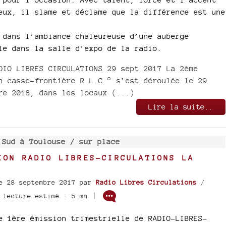
eux, il slame et déclame que la différence est une
 dans l’ambiance chaleureuse d’une auberge
le dans la salle d’expo de la radio.
DIO LIBRES CIRCULATIONS 29 sept 2017 La 2ème
n casse-frontière R.L.C ° s’est déroulée le 29
re 2018, dans les locaux (...)
Lire la suite..
 Sud à Toulouse /
sur place
ION RADIO LIBRES-CIRCULATIONS LA
!
e 28 septembre 2017
par
Radio Libres Circulations
/
|
 lecture estimé : 5 mn
e 1ère émission trimestrielle de RADIO-LIBRES-