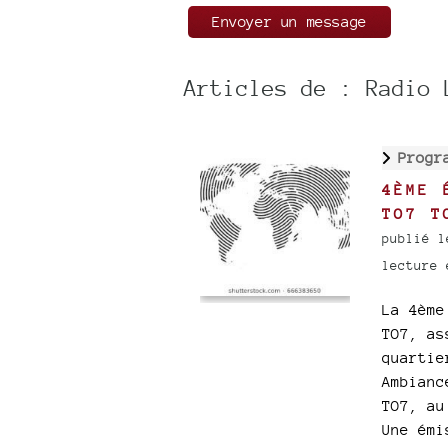
Articles de : Radio 
Progr
4ÈME 
TO7 T
publié l
lecture 
La 4ème
TO7, as
quartie
Ambianc
TO7, au
Une émi