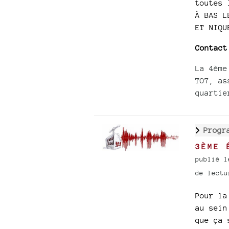
toutes 
À BAS L
ET NIQU
Contact
La 4ème
TO7, as
quartie
Progr
3ÈME 
publié l
de lectu
Pour la
au sein
que ça 