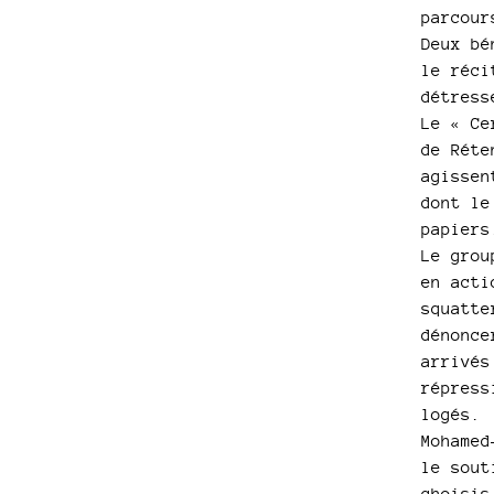
parcour
Deux bé
le réci
détress
Le « Ce
de Réte
agissen
dont le
papiers
Le grou
en acti
squatte
dénonce
arrivés
répress
logés.
Mohamed
le sout
choisis