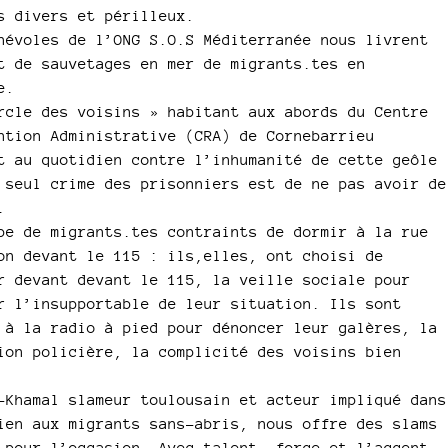
s divers et périlleux.
névoles de l’ONG S.O.S Méditerranée nous livrent
t de sauvetages en mer de migrants.tes en
e.
rcle des voisins » habitant aux abords du Centre
ntion Administrative (CRA) de Cornebarrieu
t au quotidien contre l’inhumanité de cette geôle
 seul crime des prisonniers est de ne pas avoir de
.
pe de migrants.tes contraints de dormir à la rue
on devant le 115 : ils,elles, ont choisi de
r devant devant le 115, la veille sociale pour
r l’insupportable de leur situation. Ils sont
 à la radio à pied pour dénoncer leur galères, la
ion policière, la complicité des voisins bien
-Khamal slameur toulousain et acteur impliqué dans
ien aux migrants sans-abris, nous offre des slams
 pour l’occasion. Avec talent, force et l’accent