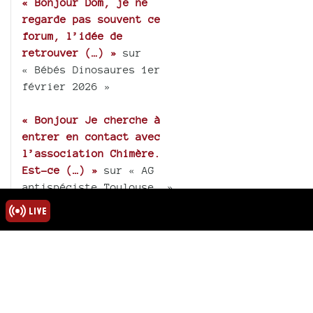
« Bonjour Dom, je ne
regarde pas souvent ce
forum, l’idée de
retrouver (…) »
sur
« Bébés Dinosaures 1er
février 2026 »
« Bonjour Je cherche à
entrer en contact avec
l’association Chimère.
Est-ce (…) »
sur « AG
antispéciste Toulouse. »
PODCAST & RSS
Podcast global
Podcasts des émissions
& thèmes