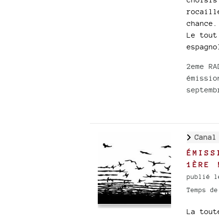
rocaill
chance.
Le tout
espagno
2eme RA
émissio
septemb
Canal
ÉMISS
1ÈRE 
publié l
Temps de
La tout