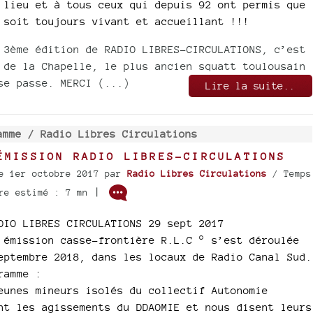
 lieu et à tous ceux qui depuis 92 ont permis que
 soit toujours vivant et accueillant !!!
 3ème édition de RADIO LIBRES-CIRCULATIONS, c’est
 de la Chapelle, le plus ancien squatt toulousain
se passe. MERCI (...)
Lire la suite..
amme /
Radio Libres Circulations
ÉMISSION RADIO LIBRES-CIRCULATIONS
e 1er octobre 2017
par
Radio Libres Circulations
/ Temps
|
re estimé : 7 mn
DIO LIBRES CIRCULATIONS 29 sept 2017
 émission casse-frontière R.L.C ° s’est déroulée
eptembre 2018, dans les locaux de Radio Canal Sud.
ramme :
eunes mineurs isolés du collectif Autonomie
nt les agissements du DDAOMIE et nous disent leurs