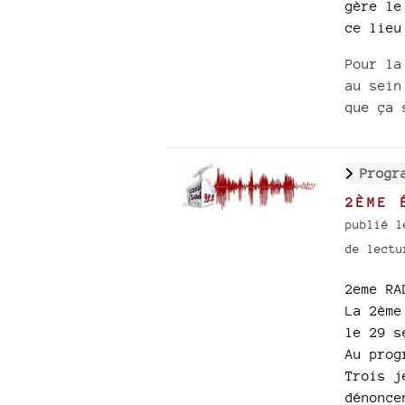
gère le
ce lieu
Pour la
au sein
que ça 
Progr
2ÈME 
publié l
de lectu
2eme RA
La 2ème
le 29 s
Au prog
Trois j
dénonce