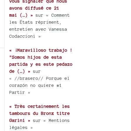
vous signaler que nous
avons diffusé ce 21
mai (…) »
sur « Comment
les États répriment,
entretien avec Vanessa
Codaccioni »
« ¡Maravilloso trabajo !
"Somos hijos de esta
partida y es este pedazo
de (…) »
sur
« //brasero// Porque el
corazón no quiere #1
Partir »
« Très certainement les
tambours du Bronx titre
Garini »
sur « Mentions
légales »