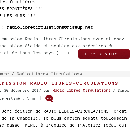
les frontières
ES FRONTIÈRES !!!
E LES MURS !!!
 : radiolibrecirculations@riseup.net
 émission Radio-Libres-Circulations avec et chez
sociation d’aide et soutien aux précaires du
r et de tous les pays (...)
Lire la suite..
amme /
Radio Libres Circulations
ÉMISSION RADIO LIBRES-CIRCULATIONS
e 30 décembre 2017
par
Radio Libres Circulations
/ Temps
|
re estimé : 5 mn
 3ème édition de RADIO LIBRES-CIRCULATIONS, c’est
 de la Chapelle, le plus ancien squatt toulousain
se passe. MERCI à l’équipe de l’Atelier Idéal qui