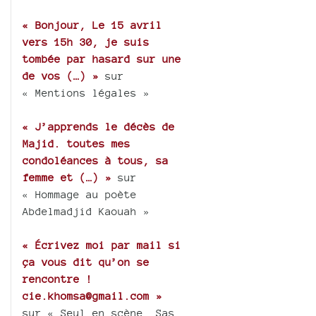
« Bonjour, Le 15 avril
vers 15h 30, je suis
tombée par hasard sur une
de vos (…) »
sur
« Mentions légales »
« J’apprends le décès de
Majid. toutes mes
condoléances à tous, sa
femme et (…) »
sur
« Hommage au poète
Abdelmadjid Kaouah »
« Écrivez moi par mail si
ça vous dit qu’on se
rencontre !
cie.khomsa@gmail.com »
sur « Seul en scène, Sas