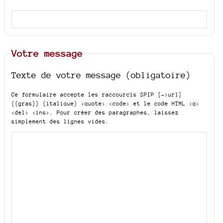
Votre message
Texte de votre message (obligatoire)
Ce formulaire accepte les raccourcis SPIP
[->url]
{{gras}} {italique} <quote> <code>
et le code HTML
<q>
<del> <ins>
. Pour créer des paragraphes, laissez
simplement des lignes vides.