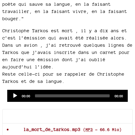
poète qui sauve sa langue, en la faisant
travailler, en la faisant vivre, en la faisant
bouger."
Christophe Tarkos est mort , il y a dix ans et
c’est l’émission qui avait été réalisée alors.
Dans un avion , j’ai retrouvé quelques lignes de
Tarkos que j’avais inscrite dans un carnet pour
en faire une émission dont j’ai oublié
aujourd’hui l’idée.
Reste celle-ci pour se rappeler de Christophe
Tarkos et de sa langue.
Audio
Current
Total
00:00
00:00
time
duration
Player
Documents joints
la_mort_de_tarkos.mp3
(
MP3
-
66.6 Mio
)