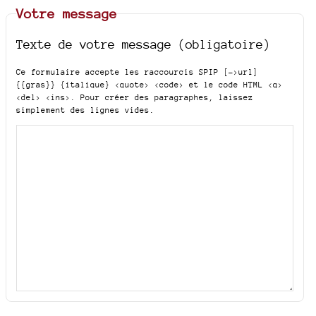
Votre message
Texte de votre message (obligatoire)
Ce formulaire accepte les raccourcis SPIP
[->url]
{{gras}} {italique} <quote> <code>
et le code HTML
<q>
<del> <ins>
. Pour créer des paragraphes, laissez
simplement des lignes vides.