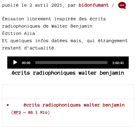
publié le 2 avril 2021
,
par
bidonfumant
/
Émission librement inspirée des écrits
radiophoniques de Walter Benjamin
Édition Alia.
Et quelques infos datées mais, qui étrangement
restent d’actualité.
Audio
Current
Total
00:00
1:02:41
time
duration
Player
écrits radiophoniques walter benjamin
Documents joints
écrits radiophoniques walter benjamin
(
MP3
-
86.1 Mio
)