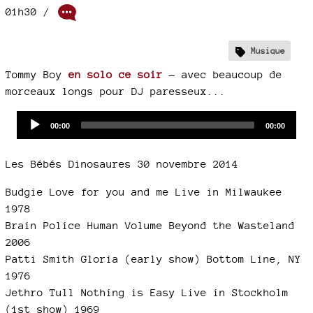
01h30
/
Musique
Tommy Boy
en solo ce soir
— avec beaucoup de
morceaux longs pour DJ paresseux...
Audio
Current
Total
00:00
00:00
time
duration
Player
Les Bébés Dinosaures 30 novembre 2014
Budgie Love for you and me Live in Milwaukee
1978
Brain Police Human Volume Beyond the Wasteland
2006
Patti Smith Gloria (early show) Bottom Line, NY
1976
Jethro Tull Nothing is Easy Live in Stockholm
(1st show) 1969