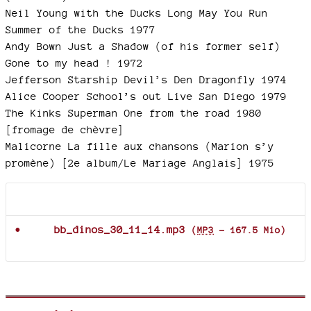
Neil Young with the Ducks Long May You Run
Summer of the Ducks 1977
Andy Bown Just a Shadow (of his former self)
Gone to my head ! 1972
Jefferson Starship Devil’s Den Dragonfly 1974
Alice Cooper School’s out Live San Diego 1979
The Kinks Superman One from the road 1980
[fromage de chèvre]
Malicorne La fille aux chansons (Marion s’y
promène) [2e album/Le Mariage Anglais] 1975
Documents joints
bb_dinos_30_11_14.mp3
(
MP3
-
167.5 Mio
)