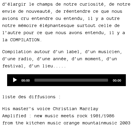
d’élargir le champs de notre curiosité, de notre
envie de nouveauté, de réentendre ce que nous
avions cru entendre ou entendu, il y a outre
notre mémoire éléphantesque surtout celle de
l’autre pour ce que nous avons entendu, il y a
la COMPILATION.
Compilation autour d’un label, d’un musicien,
d’une radio, d’une année, d’un moment, d’un
festival, d’un lieu.....
Audio
Current
Total
00:00
00:00
time
duration
Player
liste des diffusions :
His master’s voice Christian Marclay
Amplified : new music meets rock 1981/1986
from the kitchen music orange mountainmusic 2003