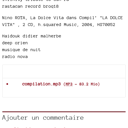
rastacan record broq18
Nino ROTA, La Dolce Vita dans Compil’ "LA DOLCE
VITA" , 2 CD, h.squared Music, 2004, HS70052
Haidouk didier malherbe
deep orien
musique de nuit
radio nova
Documents joints
compilation.mp3
(
MP3
-
83.2 Mio
)
Ajouter un commentaire