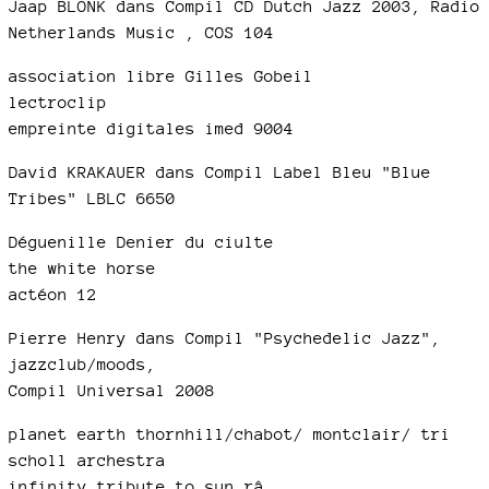
Jaap BLONK dans Compil CD Dutch Jazz 2003, Radio
Netherlands Music , COS 104
association libre Gilles Gobeil
lectroclip
empreinte digitales imed 9004
David KRAKAUER dans Compil Label Bleu "Blue
Tribes" LBLC 6650
Déguenille Denier du ciulte
the white horse
actéon 12
Pierre Henry dans Compil "Psychedelic Jazz",
jazzclub/moods,
Compil Universal 2008
planet earth thornhill/chabot/ montclair/ tri
scholl archestra
infinity tribute to sun râ