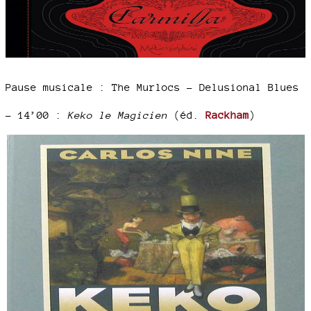
Pause musicale : The Murlocs – Delusional Blues
–
14’00 :
Keko le Magicien
(éd.
Rackham
)