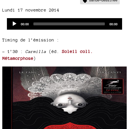
Bande-dessinée
Lundi 17 novembre 2014
Audio
Current
Total
00:00
00:00
time
duration
Player
Timing de l’émission :
–
1’30 :
Carmilla
(éd.
Soleil coll.
Métamorphose
)