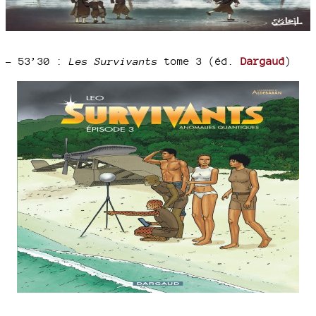
–
53’30 :
Les Survivants
tome 3 (éd.
Dargaud
)